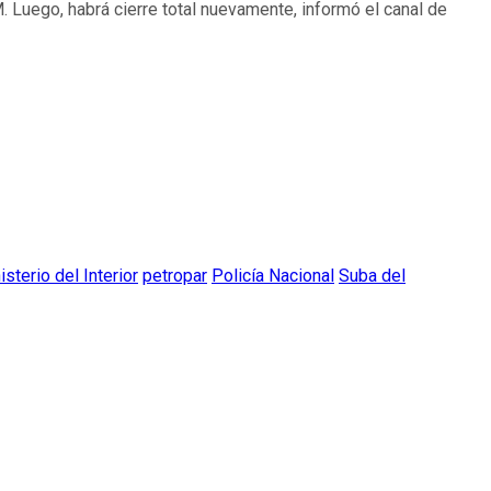
 Luego, habrá cierre total nuevamente, informó el canal de
isterio del Interior
petropar
Policía Nacional
Suba del