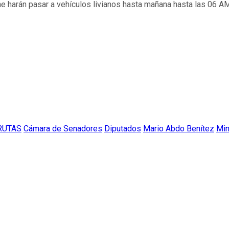
 harán pasar a vehículos livianos hasta mañana hasta las 06 AM.
RUTAS
Cámara de Senadores
Diputados
Mario Abdo Benítez
Min