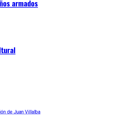
iños armados
tural