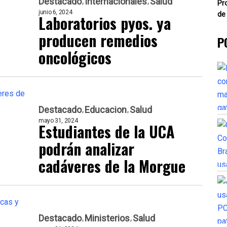
Destacado
Internacionales
Salud
Pr
junio 6, 2024
de
Laboratorios pyos. ya
producen remedios
P
oncológicos
Destacado
Educacion
Salud
mayo 31, 2024
Estudiantes de la UCA
podrán analizar
cadáveres de la Morgue
Destacado
Ministerios
Salud