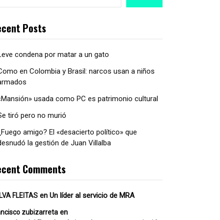
cent Posts
Leve condena por matar a un gato
Como en Colombia y Brasil: narcos usan a niños
armados
«Mansión» usada como PC es patrimonio cultural
Se tiró pero no murió
¿Fuego amigo? El «desacierto político» que
desnudó la gestión de Juan Villalba
ecent Comments
en
Un líder al servicio de MRA
LVA FLEITAS
en
ancisco zubizarreta