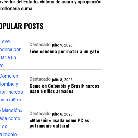
oveedor del Estado, víctima de usura y apropiación
 millonaria suma
OPULAR POSTS
Destacado
julio 9, 2026
Leve condena por matar a un gato
Destacado
julio 8, 2026
Como en Colombia y Brasil: narcos
usan a niños armados
Destacado
julio 8, 2026
«Mansión» usada como PC es
patrimonio cultural