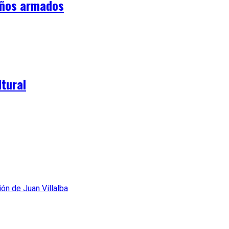
iños armados
tural