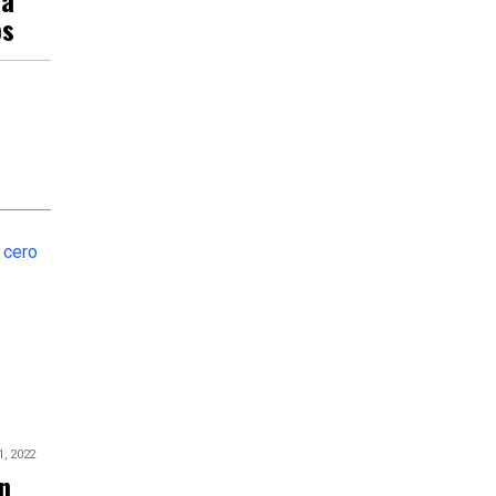
os
1, 2022
án