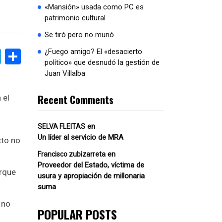
«Mansión» usada como PC es
patrimonio cultural
Se tiró pero no murió
book
atsApp
Telegram
Compartir
¿Fuego amigo? El «desacierto
político» que desnudó la gestión de
Juan Villalba
Recent Comments
 el
en
SELVA FLEITAS
Un líder al servicio de MRA
cto no
en
Francisco zubizarreta
Proveedor del Estado, víctima de
orque
usura y apropiación de millonaria
suma
 no
POPULAR POSTS