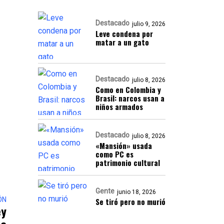
Destacado
julio 9, 2026
Leve condena por
matar a un gato
Destacado
julio 8, 2026
Como en Colombia y
Brasil: narcos usan a
niños armados
Destacado
julio 8, 2026
«Mansión» usada
como PC es
patrimonio cultural
Gente
junio 18, 2026
ÓN
Se tiró pero no murió
ey
 a