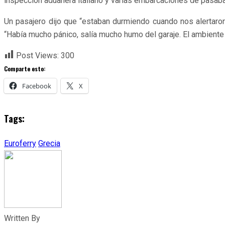
inspección aduanera italiano y varias embarcaciones de pasaban 
Un pasajero dijo que “estaban durmiendo cuando nos alertaro
“Había mucho pánico, salía mucho humo del garaje. El ambiente
Post Views:
300
Comparte esto:
Facebook
X
Tags:
Euroferry
Grecia
Written By