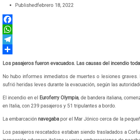
Published
febrero 18, 2022
Facebook
WhatsApp
Telegram
Compartir
Los pasajeros fueron evacuados. Las causas del incendio todav
No hubo informes inmediatos de muertes o lesiones graves. D
sufrió heridas leves durante la evacuación, según las autoridad
El incendio en el
Euroferry Olympia
, de bandera italiana, come
en Italia, con 239 pasajeros y 51 tripulantes a bordo.
La embarcación
navegaba
por el Mar Jónico cerca de la pequeña
Los pasajeros rescatados estaban siendo trasladados a Corfu. 