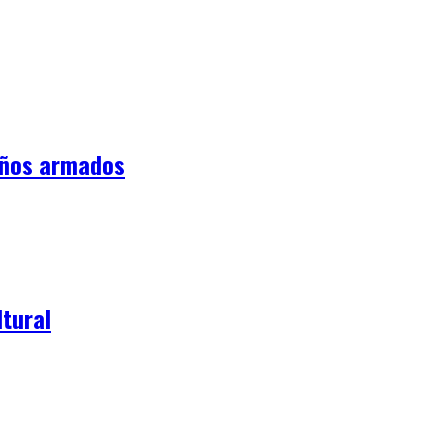
iños armados
tural