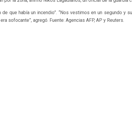
por la zona, afirmó Nikos Lagadianos, un oficial de la guardia c
n de que había un incendio”. “Nos vestimos en un segundo y sub
 era sofocante”, agregó. Fuente: Agencias AFP, AP y Reuters.