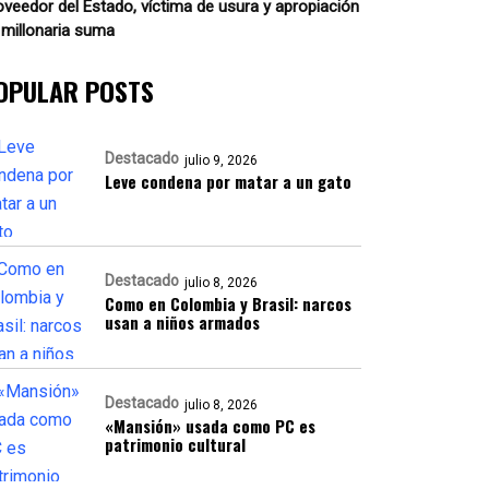
oveedor del Estado, víctima de usura y apropiación
 millonaria suma
OPULAR POSTS
Destacado
julio 9, 2026
Leve condena por matar a un gato
Destacado
julio 8, 2026
Como en Colombia y Brasil: narcos
usan a niños armados
Destacado
julio 8, 2026
«Mansión» usada como PC es
patrimonio cultural