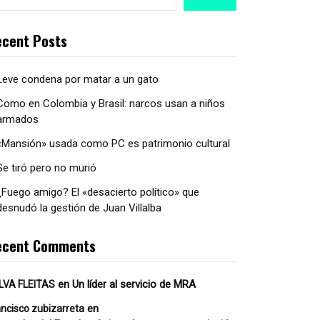
cent Posts
Leve condena por matar a un gato
Como en Colombia y Brasil: narcos usan a niños
armados
«Mansión» usada como PC es patrimonio cultural
Se tiró pero no murió
¿Fuego amigo? El «desacierto político» que
desnudó la gestión de Juan Villalba
ecent Comments
en
Un líder al servicio de MRA
LVA FLEITAS
en
ancisco zubizarreta