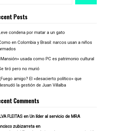
cent Posts
Leve condena por matar a un gato
Como en Colombia y Brasil: narcos usan a niños
armados
«Mansión» usada como PC es patrimonio cultural
Se tiró pero no murió
¿Fuego amigo? El «desacierto político» que
desnudó la gestión de Juan Villalba
ecent Comments
en
Un líder al servicio de MRA
LVA FLEITAS
en
ancisco zubizarreta