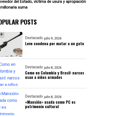
oveedor del Estado, víctima de usura y apropiación
 millonaria suma
OPULAR POSTS
Destacado
julio 9, 2026
Leve condena por matar a un gato
Destacado
julio 8, 2026
Como en Colombia y Brasil: narcos
usan a niños armados
Destacado
julio 8, 2026
«Mansión» usada como PC es
patrimonio cultural