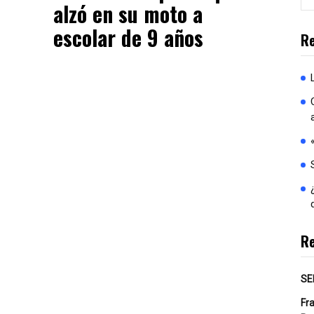
alzó en su moto a
escolar de 9 años
Re
R
SE
Fr