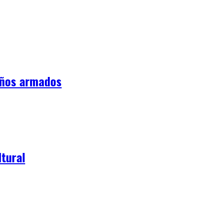
iños armados
tural