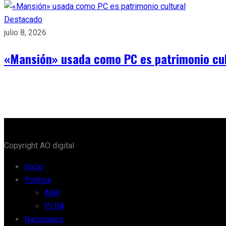
Destacado
julio 8, 2026
«Mansión» usada como PC es patrimonio cul
Copyright AO digital
Inicio
Politica
ANR
PLRA
Nacionales