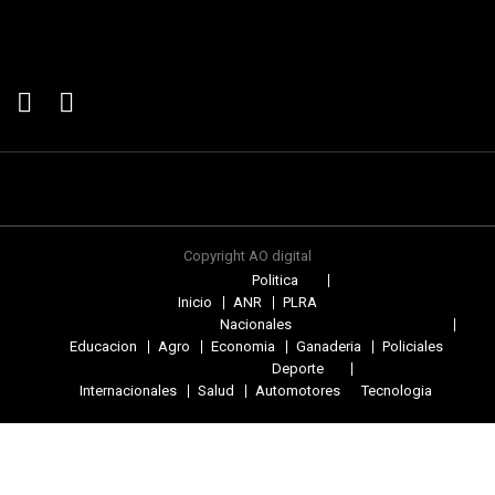
Copyright AO digital
Politica
Inicio
ANR
PLRA
Nacionales
Educacion
Agro
Economia
Ganaderia
Policiales
Deporte
Internacionales
Salud
Automotores
Tecnologia